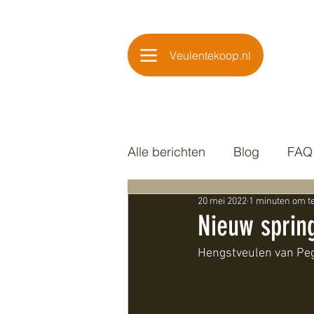
Veulentekoop.nl
Alle berichten
Blog
FAQ
20 mei 2022
1 minuten om t
Nieuw sprin
Hengstveulen van Peg