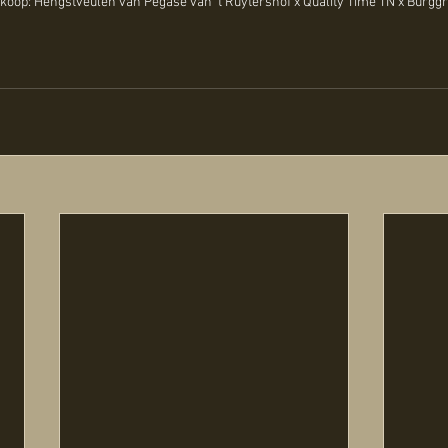
 koop: Hengstveulen van Pegase van 't Ruytershof x Quality Time TN x Burggr