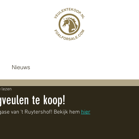
Nieuws
e lezen
gveulen te koop!
ase van 't Ruytershof! Bekijk hem 
hier