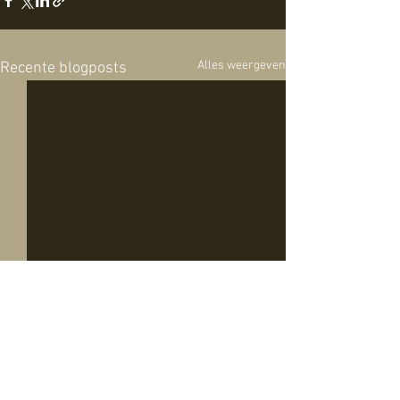
Alles weergeven
Recente blogposts
Opmerkingen