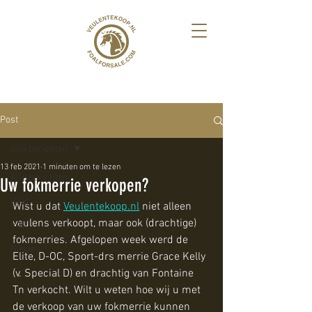
Post
Alle berichten
13 feb 2021
1 minuten om te lezen
Alle berichten
Uw fokmerrie verkopen?
Blog
Wist u dat 
Veulentekoop.nl
 niet alleen 
veulens verkoopt, maar ook (drachtige) 
FAQ
fokmerries. Afgelopen week werd de 
Nieuws
Elite, D-OC, Sport-drs merrie Grace Kelly 
(v. Special D) en drachtig van Fontaine 
Tn verkocht. Wilt u weten hoe wij u met 
de verkoop van uw fokmerrie kunnen 