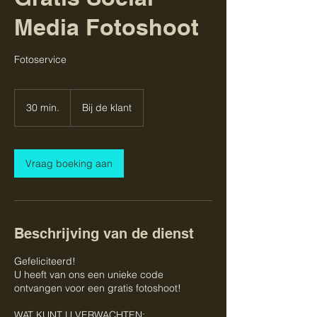
Media Fotoshoot
Fotoservice
30 min.
3
Bij de klant
0
m
i
n
Vraag boeking aan
.
Beschrijving van de dienst
Gefeliciteerd!
U heeft van ons een unieke code
ontvangen voor een gratis fotoshoot!
WAT KUNT U VERWACHTEN: