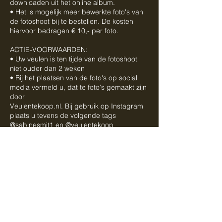
downloaden uit het online album.
• Het is mogelijk meer bewerkte foto's van
de fotoshoot bij te bestellen. De kosten
hiervoor bedragen € 10,- per foto.
ACTIE-VOORWAARDEN:
• Uw veulen is ten tijde van de fotoshoot
niet ouder dan 2 weken
• Bij het plaatsen van de foto's op social
media vermeld u, dat te foto's gemaakt zijn
door
Veulentekoop.nl. Bij gebruik op Instagram
plaats u tevens de volgende tags
@sabinesmit1 en @veulentekoop
• De voucher is niet inwisselbaar voor geld,
is niet overdraagbaar en wederverkoop is
niet toegestaan
• Lukt het niet om een afspraak binnen
twee weken na de geboorte van uw veulen
te maken, dan mag u de code inwisselen
voor 10% korting op één van onze
servicepakketten. Ga voor meer informatie
over de verschillende servicepakketten
naar onze pagina Verkoopservices.