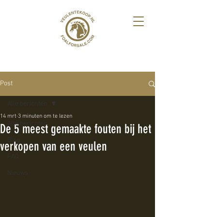
Post
Alle berichten
14 mrt
3 minuten om te lezen
Alle berichten
De 5 meest gemaakte fouten bij het
Blog
verkopen van een veulen
FAQ
Nieuws