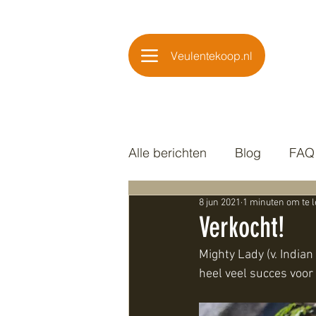
Veulentekoop.nl
Alle berichten
Blog
FAQ
8 jun 2021
1 minuten om te 
Verkocht!
Mighty Lady (v. Indi
heel veel succes voor