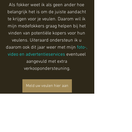
Als fokker weet ik als geen ander hoe 
belangrijk het is om de juiste aandacht 
te krijgen voor je veulen. Daarom wil ik 
mijn medefokkers graag helpen bij het 
vinden van potentiële kopers voor hun 
veulens. Uiteraard ondersteun ik u 
daarom ook dit jaar weer met mijn 
foto-, 
video en advertentieservices 
eventueel 
aangevuld met extra 
verkoopondersteuning.
Meld uw veulen hier aan
Blog