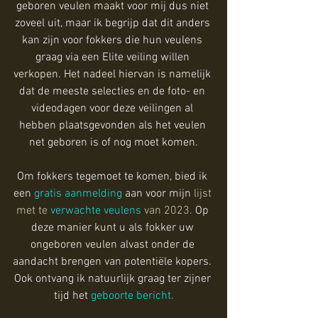
geboren veulen maakt voor mij dus niet 
zoveel uit, maar ik begrijp dat dit anders 
kan zijn voor fokkers die hun veulens 
graag via een Elite veiling willen 
verkopen. Het nadeel hiervan is namelijk 
dat de meeste selecties en de foto- en 
videodagen voor deze veilingen al 
hebben plaatsgevonden als het veulen 
net geboren is of nog moet komen.
Om fokkers tegemoet te komen, bied ik 
een 
gratis aanmelding
 aan voor mijn
 lijst 
met te 
verwachte veulens
 van 2023.
 Op 
deze manier kunt u als fokker uw 
ongeboren veulen alvast onder de 
aandacht brengen van potentiële kopers. 
Ook ontvang ik natuurlijk graag ter zijner 
tijd het 
geboorte bericht
.