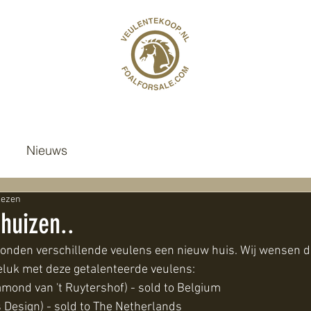
Nieuws
lezen
huizen..
onden verschillende veulens een nieuw huis. Wij wensen d
eluk met deze getalenteerde veulens:
amond van 't Ruytershof) - sold to Belgium
s Design) - sold to The Netherlands