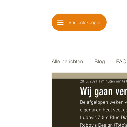
Veulentekoop.nl
Alle berichten
Blog
FAQ
28 jul 2021
1 minuten om te 
Wij gaan ver
De afgelopen weken v
eigenaren heel veel g
Ludovic Z (Le Blue Di
Robby's Design (Toto'