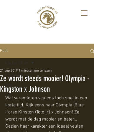
Post
Alle berichten
21 sep 2019
1 minuten om te lezen
Alle berichten
Ze wordt steeds mooier! Olympia -
Blog
Kingston x Johnson
FAQ
Wat veranderen veulens toch snel in een 
korte tijd. Kijk eens naar Olympia (Blue 
Nieuws
Horse Kinston (Toto jr.) x Johnson! Ze 
wordt met de dag mooier en beter... 
Gezien haar karakter een ideaal veulen 