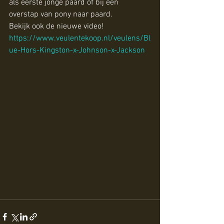
als eerste jonge paard of bij een 
overstap van pony naar paard.
Bekijk ook de nieuwe video! 
https://www.veulentekoop.nl/veulens/Bl
ue-Hors-Kingston-x-Johnson-x-Jackson